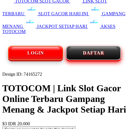
TOTOCOM SLOT GACOR
LINK SLOT
TERBARU
SLOT GACOR HARI INI
GAMPANG
MENANG
JACKPOT SETIAP HARI
AKSES
TOTOCOM
LOGIN
DAFTAR
Design ID: 74165272
TOTOCOM | Link Slot Gacor
Online Terbaru Gampang
Menang & Jackpot Setiap Hari
$3
IDR 20.000