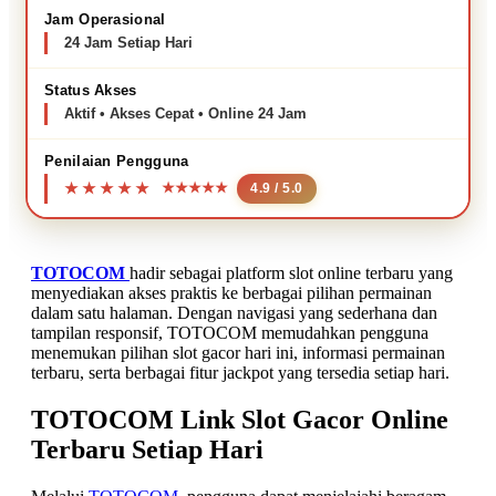
Jam Operasional
24 Jam Setiap Hari
Status Akses
Aktif • Akses Cepat • Online 24 Jam
Penilaian Pengguna
★★★★★
4.9 / 5.0
TOTOCOM
hadir sebagai platform slot online terbaru yang
menyediakan akses praktis ke berbagai pilihan permainan
dalam satu halaman. Dengan navigasi yang sederhana dan
tampilan responsif, TOTOCOM memudahkan pengguna
menemukan pilihan slot gacor hari ini, informasi permainan
terbaru, serta berbagai fitur jackpot yang tersedia setiap hari.
TOTOCOM Link Slot Gacor Online
Terbaru Setiap Hari