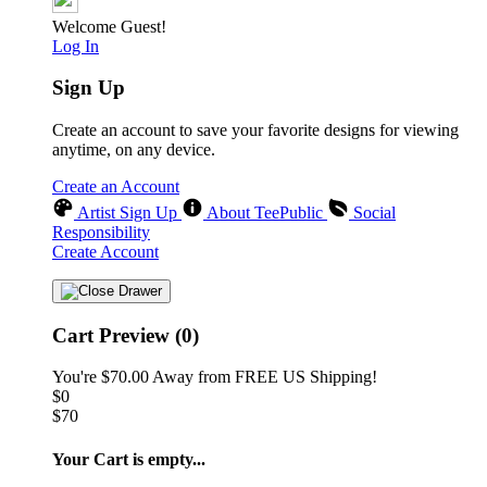
Welcome Guest!
Log In
Sign Up
Create an account to save your favorite designs for viewing
anytime, on any device.
Create an Account
Artist Sign Up
About TeePublic
Social
Responsibility
Create Account
Cart Preview (0)
You're
$70.00
Away from
FREE US Shipping!
$0
$70
Your Cart is empty...