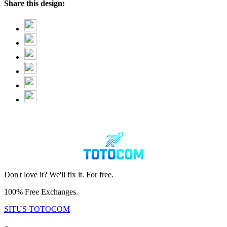
Share this design:
Don't love it? We'll fix it. For free.
100% Free Exchanges.
SITUS TOTOCOM