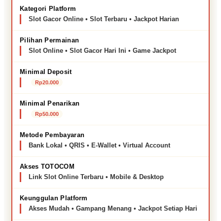
Kategori Platform
Slot Gacor Online • Slot Terbaru • Jackpot Harian
Pilihan Permainan
Slot Online • Slot Gacor Hari Ini • Game Jackpot
Minimal Deposit
Rp20.000
Minimal Penarikan
Rp50.000
Metode Pembayaran
Bank Lokal • QRIS • E-Wallet • Virtual Account
Akses TOTOCOM
Link Slot Online Terbaru • Mobile & Desktop
Keunggulan Platform
Akses Mudah • Gampang Menang • Jackpot Setiap Hari