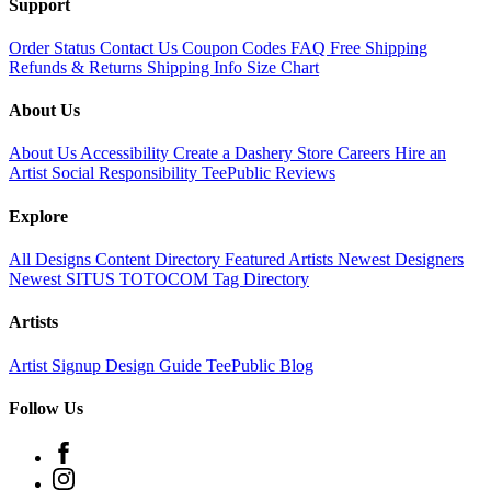
Support
Order Status
Contact Us
Coupon Codes
FAQ
Free Shipping
Refunds & Returns
Shipping Info
Size Chart
About Us
About Us
Accessibility
Create a Dashery Store
Careers
Hire an
Artist
Social Responsibility
TeePublic Reviews
Explore
All Designs
Content Directory
Featured Artists
Newest Designers
Newest SITUS TOTOCOM
Tag Directory
Artists
Artist Signup
Design Guide
TeePublic Blog
Follow Us