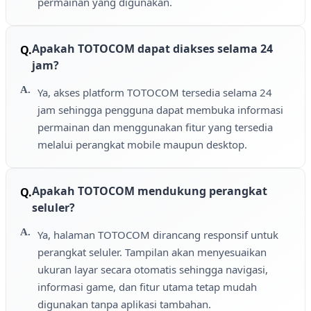
permainan yang digunakan.
Apakah TOTOCOM dapat diakses selama 24
jam?
Ya, akses platform TOTOCOM tersedia selama 24
jam sehingga pengguna dapat membuka informasi
permainan dan menggunakan fitur yang tersedia
melalui perangkat mobile maupun desktop.
Apakah TOTOCOM mendukung perangkat
seluler?
Ya, halaman TOTOCOM dirancang responsif untuk
perangkat seluler. Tampilan akan menyesuaikan
ukuran layar secara otomatis sehingga navigasi,
informasi game, dan fitur utama tetap mudah
digunakan tanpa aplikasi tambahan.