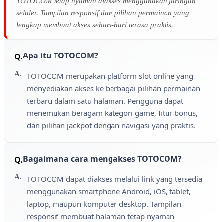
TOTOCOM tetap nyaman diakses menggunakan jaringan
seluler. Tampilan responsif dan pilihan permainan yang
lengkap membuat akses sehari-hari terasa praktis.
Apa itu TOTOCOM?
TOTOCOM merupakan platform slot online yang
menyediakan akses ke berbagai pilihan permainan
terbaru dalam satu halaman. Pengguna dapat
menemukan beragam kategori game, fitur bonus,
dan pilihan jackpot dengan navigasi yang praktis.
Bagaimana cara mengakses TOTOCOM?
TOTOCOM dapat diakses melalui link yang tersedia
menggunakan smartphone Android, iOS, tablet,
laptop, maupun komputer desktop. Tampilan
responsif membuat halaman tetap nyaman