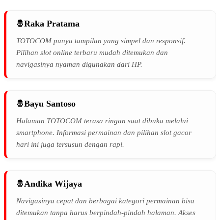
Raka Pratama
TOTOCOM punya tampilan yang simpel dan responsif.
Pilihan slot online terbaru mudah ditemukan dan
navigasinya nyaman digunakan dari HP.
Bayu Santoso
Halaman TOTOCOM terasa ringan saat dibuka melalui
smartphone. Informasi permainan dan pilihan slot gacor
hari ini juga tersusun dengan rapi.
Andika Wijaya
Navigasinya cepat dan berbagai kategori permainan bisa
ditemukan tanpa harus berpindah-pindah halaman. Akses