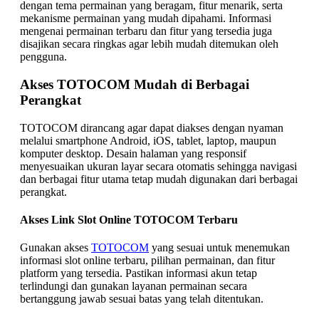
dengan tema permainan yang beragam, fitur menarik, serta
mekanisme permainan yang mudah dipahami. Informasi
mengenai permainan terbaru dan fitur yang tersedia juga
disajikan secara ringkas agar lebih mudah ditemukan oleh
pengguna.
Akses TOTOCOM Mudah di Berbagai
Perangkat
TOTOCOM dirancang agar dapat diakses dengan nyaman
melalui smartphone Android, iOS, tablet, laptop, maupun
komputer desktop. Desain halaman yang responsif
menyesuaikan ukuran layar secara otomatis sehingga navigasi
dan berbagai fitur utama tetap mudah digunakan dari berbagai
perangkat.
Akses Link Slot Online TOTOCOM Terbaru
Gunakan akses
TOTOCOM
yang sesuai untuk menemukan
informasi slot online terbaru, pilihan permainan, dan fitur
platform yang tersedia. Pastikan informasi akun tetap
terlindungi dan gunakan layanan permainan secara
bertanggung jawab sesuai batas yang telah ditentukan.